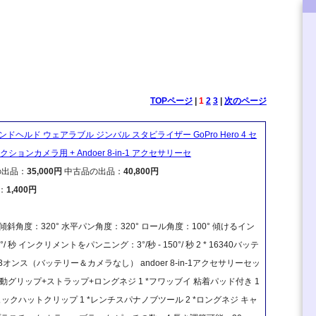
TOPページ
|
1
2
3
|
次のページ
軸 ハンドヘルド ウェアラブル ジンバル スタビライザー GoPro Hero 4 セ
ョンカメラ用 + Andoer 8-in-1 アクセサリーセ
の出品：
35,000円
中古品の出品：
40,800円
：
1,400円
直傾斜角度：320° 水平パン角度：320° ロール角度：100° 傾けるイン
°/ 秒 インクリメントをパンニング：3°/秒 - 150°/ 秒 2 * 16340バッテ
オンス（バッテリー＆カメラなし） andoer 8-in-1アクセサリーセッ
*浮動グリップ+ストラップ+ロングネジ 1 *フワッブイ 粘着パッド付き 1
ーリュックハットクリップ 1 *レンチスパナノブツール 2 *ロングネジ キャ