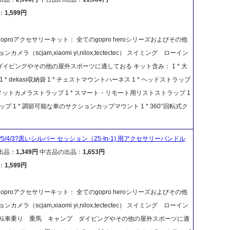
：
1,599円
oproアクセサリーキット： 全てのgopro heroシリーズおよびその他
ラ（scjam,xiaomi yi,nilox,tectectec） スイミング ローイン
ビングやその他の屋外スポーツに適しておる キット含み： 1 * 大
 1 * dekasi収納袋 1 * チェストマウントハーネス 1 * ヘッドストラップ
 ヘルメットカメラストラップ 1 * スマート・リモート用リストストラップ 1
プ 1 * 調節可能な車のサクションカップマウント 1 * 360°回転式ク
ERO?5/4/3?黒いシルバー セッション（25-In-1) 用アクセサリーバンドル
出品：
1,349円
中古品の出品：
1,653円
：
1,599円
oproアクセサリーキット： 全てのgopro heroシリーズおよびその他
ラ（scjam,xiaomi yi,nilox,tectectec） スイミング ローイン
転車乗り 乗馬 キャンプ ダイビングやその他の屋外スポーツに適