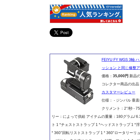
FEIYU FY WGS 3
ッション と同じ修整アクシ
価格：
35,000円
新品
コレクター商品の出品
カスタマーレビュー
仕様： - ジンバル 垂
クリメント：2°/秒 - 75
リー：によって供給 アイテムの重量：180グラム/ 6.3
ト 1 *チェストストラップ 1 *ヘッドストラップ 1 
* 360°回転リストストラップ 1 * 360°ロータリ