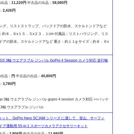
の出品：
11,220円
中古品の出品：
58,080円
：
2,426円
ング、リストストラップ、バックドアの防水、スケルトンドアなど
：約８．６x１５．５x２３．１cm 付属品：リストハウジング、リス
ドアの防水、スケルトンドアなど 重さ：約１１g サイズ：約８．６x
GS WGS 3軸 ウエアラブル ジンバル GoPro 4 Session カメラ対応 並行輸
の出品：
円
中古品の出品：
40,800円
：
3,780円
-wgs wgs 3軸 ウエアラブル ジンバル gopro 4 session カメラ対応 ==パッケ
wgs 3軸 ウエアラブル ジンバル
キット、GoPro Hero SCJAM シリーズ に適して、登山、サーフィ
ア運動用 55-in 1 スポーツカメラアクセサリーキット
出品：
2,906円
中古品の出品：
11,980円