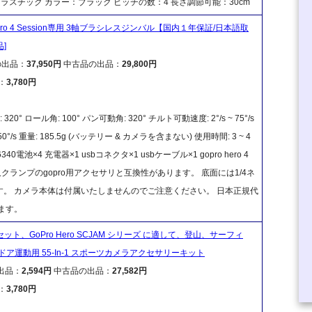
プラスチック カラー：ブラック ピッチの数：4 長さ調節可能：30cm
o Hero 4 Session専用 3軸ブラシレスジンバル【国内１年保証/日本語取
]
の出品：
37,950円
中古品の出品：
29,800円
：
3,780円
0° ロール角: 100° パン可動角: 320° チルト可動速度: 2°/s ~ 75°/s
50°/s 重量: 185.5g (バッテリー & カメラを含まない) 使用時間: 3 ~ 4
0電池×4 充電器×1 usbコネクタ×1 usbケーブル×1 gopro hero 4
又クランプのgopro用アクセサリと互換性があります。 底面には1/4ネ
。 カメラ本体は付属いたしませんのでご注意ください。 日本正規代
ます。
セット、GoPro Hero SCJAM シリーズ に適して、登山、サーフィ
ア運動用 55-In-1 スポーツカメラアクセサリーキット
出品：
2,594円
中古品の出品：
27,582円
：
3,780円