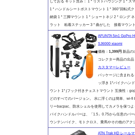
しておる キット含み： 1 * リストハウジング 1 *
1 * ハンドルシートポストマウント 1 * 360°回転式
納袋 1 * 三脚マウント 1 * ショートネジ 2 * ロング
ラット 粘着ステッカー 3 * 曲がした 接着マウント 
AFUNTA 5in1 GoPro Her
SJ6000 xiaomi
価格：
1,399円
新品の
コレクター商品の出品
カスタマーレビュー
パッケージに含まれるも
ッ浮き 1*バイクハン
ウント 1* jフック付きチェストマウント 互換性：gop
どのすべてのバージョン。 水に浮くのは簡単、wi-fi b
リーbacpac、防水シェルを使用してカメラを保つよう
バイクハンドルバーは、「1.5」0.75から任意の
ウンテンバイク、モトクロス、乗馬やその他のアク
ATN Trak HD レ