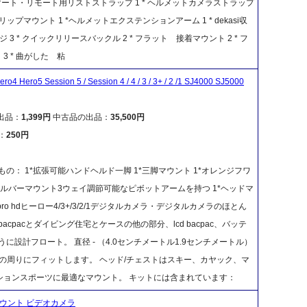
 スマート・リモート用リストストラップ 1 * ヘルメットカメラストラップ
クリップマウント 1 *ヘルメットエクステンションアーム 1 * dekasi収
 ネジ 3 * クイックリリースバックル 2 * フラット 接着マウント 2 * フ
3 * 曲がした 粘
o4 Hero5 Session 5 / Session 4 / 4 / 3 / 3+ / 2 /1 SJ4000 SJ5000
出品：
1,399円
中古品の出品：
35,500円
：
250円
の： 1*拡張可能ハンドヘルド一脚 1*三脚マウント 1*オレンジフワ
ドルバーマウント3ウェイ調節可能なピボットアームを持つ 1*ヘッドマ
ro hdヒーロー4/3+/3/2/1デジタルカメラ・デジタルカメラのほとん
acpacとダイビング住宅とケースの他の部分、lcd bacpac、バッテ
に設計フロート。 直径 - （4.0センチメートル1.9センチメートル）
バーの周りにフィットします。 ヘッド/チェストはスキー、カヤック、マ
ションスポーツに最適なマウント。 キットには含まれています：
ールマウント ビデオカメラ