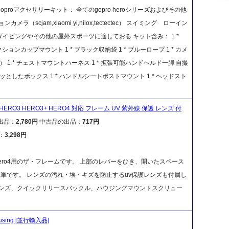
oproアクセサリーキット： 全てのgopro heroシリーズおよびその他
ラ（scjam,xiaomi yi,nilox,tectectec） スイミング ローイン
ビングやその他の屋外スポーツに適しておる キット含み： 1 *
ョンカップマウント 1 * ブラック収納袋 1 * ブルーロープ 1 * カメ
 1 * チェストマウントハーネス 1 * 拡張可能ハンドヘルド一脚 自撮
ワッとしたボックス 1 * ハンドルシートポストマウント 1 * ヘッドスト
Pro HERO3 HERO3+ HERO4 対応 フレーム UV 紫外線 保護 レンズ 付
出品：
2,780円
中古品の出品：
717円
：
3,298円
ero3+/hero4用のザ・フレームです。 上部のレバーをひき、開いたスペース
簡単です。 レンズの汚れ・埃・キズを防止するuv保護レンズも付属し
レンズ、クイックリリースバックル、ハウジングマウントスクリュー
housing [並行輸入品]