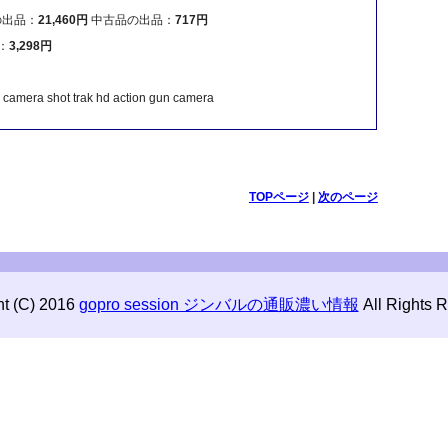
の出品：
21,460円
中古品の出品：
717円
：
3,298円
n camera shot trak hd action gun camera
TOPページ
|
次のページ
ht (C) 2016
gopro session ジンバルの通販濃い情報
All Rights 