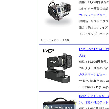
価格：
11,220円
新品
コレクター商品の出品
カスタマーレビュー
付属品：リストハウジ
重さ：約１１g サイズ
トストラップ、バック
１５．５x２３．１cm
Feiyu Tech FY-W
入品
価格：
59,999円
新品
コレクター商品の出品
カスタマーレビュー
== feiyu tech fy
ージ内容:1 x feiyu 
DeKaSi アクセサリー
ン、水泳や他のアウトド
価格：
5,600円
新品の