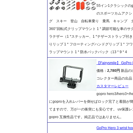
55イン1クラシックのg
のスポーツカムアクションカメ
グ スキー 登山 自転車乗り 乗馬 キャンプ ダイ
360°回転式クリップマウント 1 * 調節可能な車のサクシ
ラテザー（1 *ステッカー、1 *テザーストラップ付き）
りリップ 1 * フローティングハンドグリップ 1 * フ
ラップマウント 1 * 防水バックパック（13 * 9 * 4
【Fairysmile】 Go
価格：
2,780円
新品の
コレクター商品の出品
カスタマーレビュー
gopro hero3/h
にgoproを入れレバーを倒せばロック完了と着脱が
てますので、万が一の衝突にも安心です。 uv保護
gopro 互換性品です。純正品ではありません。
GoPro Hero 3 wrist 