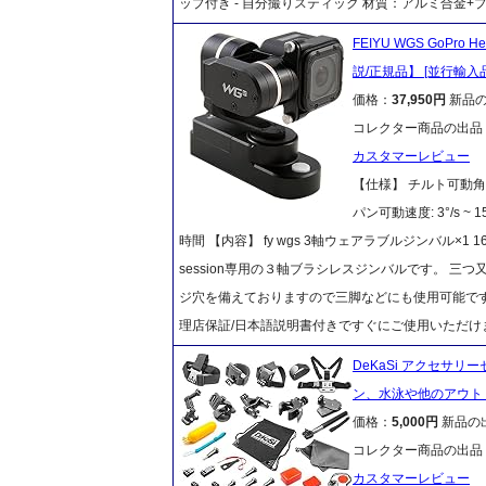
ップ付き - 自分撮りスティック 材質：アルミ合金+
FEIYU WGS GoPr
説/正規品】 [並行輸入品
価格：
37,950円
新品
コレクター商品の出品
カスタマーレビュー
【仕様】 チルト可動角: 32
パン可動速度: 3°/s ~ 1
時間 【内容】 fy wgs 3軸ウェアラブルジンバル×1 1634
session専用の３軸ブラシレスジンバルです。 三つ
ジ穴を備えておりますので三脚などにも使用可能です
理店保証/日本語説明書付きですぐにご使用いただけ
DeKaSi アクセサリー
ン、水泳や他のアウトド
価格：
5,000円
新品の
コレクター商品の出品
カスタマーレビュー