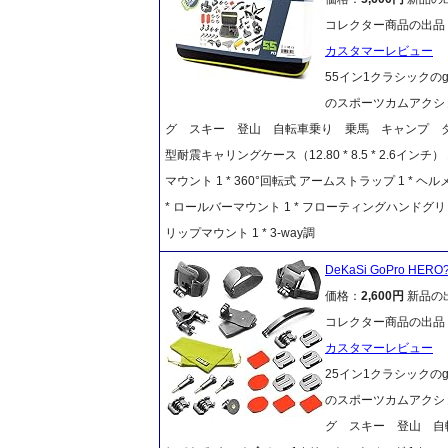
コレクター商品の出品
カスタマーレビュー
55イン1クラシックのg
のスポーツカムアクションカメ
グ スキー 登山 自転車乗り 乗馬 キャンプ ダイ
型耐震キャリングケース（12.80 * 8.5 * 2.6インチ）
マウント 1 * 360°回転式 アームストラップ 1 *
* ロールバーマウント 1 * フローティングハンドグリッ
リップマウント 1 * 3-way調
DeKaSi GoPro H
価格：
2,600円
新品の
コレクター商品の出品
カスタマーレビュー
25イン1クラシックのg
のスポーツカムアクションカメ
グ スキー 登山 自