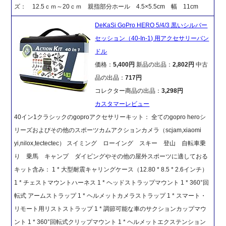
ズ： 12.5ｃｍ～20ｃｍ 親指部分ホール 4.5×5.5cm 幅 11cm
DeKaSi GoPro HERO 5/4/3 黒いシルバー
セッション（40-In-1) 用アクセサリーバン
ドル
価格：
5,400円
新品の出品：
2,802円
中古
品の出品：
717円
コレクター商品の出品：
3,298円
カスタマーレビュー
40イン1クラシックのgoproアクセサリーキット： 全てのgopro heroシ
リーズおよびその他のスポーツカムアクションカメラ（scjam,xiaomi
yi,nilox,tectectec） スイミング ローイング スキー 登山 自転車乗
り 乗馬 キャンプ ダイビングやその他の屋外スポーツに適しておる
キット含み： 1 * 大型耐震キャリングケース（12.80 * 8.5 * 2.6インチ）
1 * チェストマウントハーネス 1 * ヘッドストラップマウント 1 * 360°回
転式 アームストラップ 1 * ヘルメットカメラストラップ 1 * スマート・
リモート用リストストラップ 1 * 調節可能な車のサクションカップマウ
ント 1 * 360°回転式クリップマウント 1 * ヘルメットエクステンション