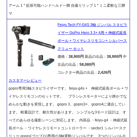
アーム 1 * 拡張可能ハンドヘルド一脚 自撮りリップ 1 * ミニ柔軟な三脚
マ
Feiyu Tech FY-G4S 3軸 ジンバル スタビラ
イザー GoPro Hero 3 3+ 4用 + 伸縮式延長
ポール + ワイヤレスリモコン+ シルバース
クリュー セット
価格：
38,900円
新品の出品：
38,900円
中
古品の出品：
58,080円
コレクター商品の出品：
2,426円
カスタマーレビュー
gopro専用3軸スタビライザーです。 feiyu-g4s + 伸縮式延長ポール + ワ
イヤレスリモコンのセットです。 ブラシレスモーターにより静かでな
めらかな動きを実現します。 gopro 3、gopro3+、gopro4に適合してい
ます。 軽量設計で、耐久性があります。 シンプルな3モード設計は、す
べてのあらゆる撮影シーンに対応します。 内容品 ・feiyu-g4 ・伸縮式延
長ポール ・ワイヤレスリモートコントローラー ・sector1 シルバースク
リュー gopro(ゴープロ)専用の3軸電動ジンバルです。 3つのジンバルモ