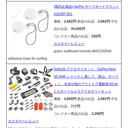
(国内正規品) GoPro サーフボードマウント
ASURF-001
価格：
2,682円
新品の出品：
2,682円
中古
品の出品：
35,500円
コレクター商品の出品：
250円
カスタマーレビュー
gopro surfboard mounts dk00150048
adhesive base for surfing
DeKaSi アクセサリキット、GoPro Hero
SCJAM シリーズ に適して、登山、サーフ
ィン、水泳や他のアウトドア運動用 60-In-
1 スポーツカメラアクセサリーキット
価格：
4,800円
新品の出品：
2,491円
中古
品の出品：
717円
コレクター商品の出品：
3,298円
カスタマーレビュー