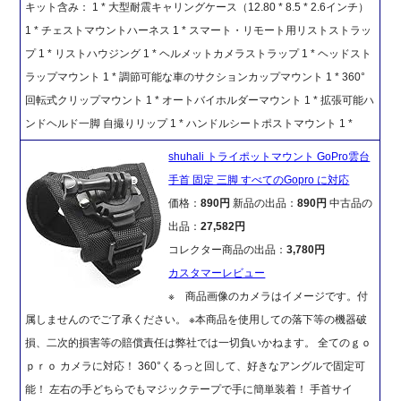
キット含み： 1 * 大型耐震キャリングケース（12.80 * 8.5 * 2.6インチ）
1 * チェストマウントハーネス 1 * スマート・リモート用リストストラッ
プ 1 * リストハウジング 1 * ヘルメットカメラストラップ 1 * ヘッドスト
ラップマウント 1 * 調節可能な車のサクションカップマウント 1 * 360°
回転式クリップマウント 1 * オートバイホルダーマウント 1 * 拡張可能ハ
ンドヘルド一脚 自撮りリップ 1 * ハンドルシートポストマウント 1 *
shuhali トライポットマウント GoPro雲台
手首 固定 三脚 すべてのGopro に対応
価格：
890円
新品の出品：
890円
中古品の
出品：
27,582円
コレクター商品の出品：
3,780円
カスタマーレビュー
※ 商品画像のカメラはイメージです。付
属しませんのでご了承ください。 ※本商品を使用しての落下等の機器破
損、二次的損害等の賠償責任は弊社では一切負いかねます。 全てのｇｏ
ｐｒｏ カメラに対応！ 360°くるっと回して、好きなアングルで固定可
能！ 左右の手どちらでもマジックテープで手に簡単装着！ 手首サイ