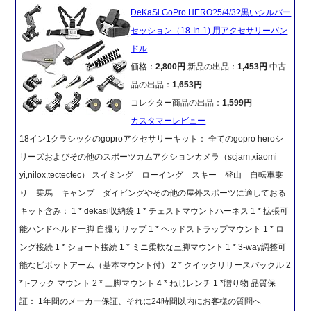
DeKaSi GoPro HERO?5/4/3?黒いシルバー
セッション（18-In-1) 用アクセサリーバン
ドル
価格：
2,800円
新品の出品：
1,453円
中古
品の出品：
1,653円
コレクター商品の出品：
1,599円
カスタマーレビュー
18イン1クラシックのgoproアクセサリーキット： 全てのgopro heroシ
リーズおよびその他のスポーツカムアクションカメラ（scjam,xiaomi
yi,nilox,tectectec） スイミング ローイング スキー 登山 自転車乗
り 乗馬 キャンプ ダイビングやその他の屋外スポーツに適しておる
キット含み： 1 * dekasi収納袋 1 * チェストマウントハーネス 1 * 拡張可
能ハンドヘルド一脚 自撮りリップ 1 * ヘッドストラップマウント 1 * ロ
ング接続 1 * ショート接続 1 * ミニ柔軟な三脚マウント 1 * 3-way調整可
能なピボットアーム（基本マウント付） 2 * クイックリリースバックル 2
* j-フック マウント 2 * 三脚マウント 4 * ねじレンチ 1 *贈り物 品質保
証： 1年間のメーカー保証、それに24時間以内にお客様の質問へ