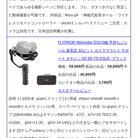
ードであらゆる撮影シーンに対応します。 ブレ、ガタつきのない安定し
た動画撮影が可能です。 内容品：feiyu-g4 ・伸縮式延長ポール ・ワイヤ
レスリモートコントローラー ・sector1 シルバースクリュー ご注意：カ
メラは別売です。日本語説明書が付属し
FLYPROR (Beholder DS1)3軸 手持ちジン
バル 超安定 32ビット カメラマウント サポ
ート キヤノン 5D 6D 7D DSLR -ブラック
価格：
59,999円
新品の出品：
59,999円
中
古品の出品：
40,800円
コレクター商品の出品：
3,780円
カスタマーレビュー
説明: [１]項目名: gopro クリップ [２] 用途: zhiyun smooth smooth-c
smooth-r カメラ ジンバル用 スペアパーツ セット内容: 1x gopro クリッ
プ [1]beholder ds1はキヤノン6d/5d/7d、a7r2、a7s+24-70/12-35、
rx10dii、 gh4+12-35、 gh3+14-140などの大きな一眼レフをサポートし
ます [2]デュアルimuセンサと32ビットのコントローラ；32ビットシステ