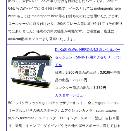
比べて、大径のパイプへの取り付けを目的としたパーツです。 35ф ~
64ф 程ののパイプに取り付け可能で、ベースとしては motorsports hero
wide もしくは motorsports hero等をお持ちの方にご使用いただけます。
ロールケージに取り付けたり、2輪のフレーム等に取り付けて（その限り
ではありません）任意の方向の撮影が可能です。 ご注文後、迅速に
amazon配送センターより発送いたします。
DeKaSi GoPro HERO 5/4/3 黒いシルバー
セッション（50-In-1) 用アクセサリーバン
ドル
価格：
5,800円
新品の出品：
3,010円
中古
品の出品：
29,800円
コレクター商品の出品：
3,780円
カスタマーレビュー
50イン1クラシックのgoproアクセサリーキット： 全てのgopro heroシ
リーズおよびその他のスポーツカムアクションカメラ（scjam,xiaomi
yi,nilox,tectectec） スイミング ローイング スキー 登山 自転車乗
り 乗馬 キャンプ ダイビングやその他の屋外スポーツに適しておる