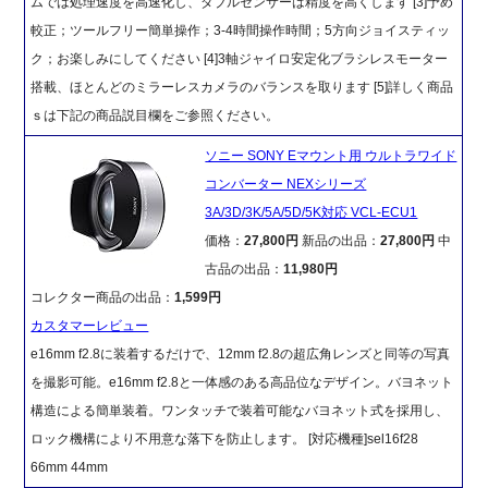
ムでは処理速度を高速化し、ダブルセンサーは精度を高くします [3]予め
較正；ツールフリー簡単操作；3-4時間操作時間；5方向ジョイスティッ
ク；お楽しみにしてください [4]3軸ジャイロ安定化ブラシレスモーター
搭載、ほとんどのミラーレスカメラのバランスを取ります [5]詳しく商品
ｓは下記の商品説目欄をご参照ください。
ソニー SONY Eマウント用 ウルトラワイド
コンバーター NEXシリーズ
3A/3D/3K/5A/5D/5K対応 VCL-ECU1
価格：
27,800円
新品の出品：
27,800円
中
古品の出品：
11,980円
コレクター商品の出品：
1,599円
カスタマーレビュー
e16mm f2.8に装着するだけで、12mm f2.8の超広角レンズと同等の写真
を撮影可能。e16mm f2.8と一体感のある高品位なデザイン。バヨネット
構造による簡単装着。ワンタッチで装着可能なバヨネット式を採用し、
ロック機構により不用意な落下を防止します。 [対応機種]sel16f28
66mm 44mm