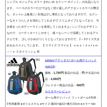
シンプル カジュアル カラー きれいめ セクシー ポイント』の出品になり
ます。 ベースのカラーだけではなく切り返しのアクセントカラーが際立
ち、オシャレ上級者に♪ 生地は少し薄目となっておりますので、セクシ
ーなオトコらしさを演出してくれます◎ スリムタイプとなっており、引
き締まったボディーラインを表現してくれますよ♪ シンプルなデザイン
なので、コーディネートしやすく、様々なシーンで活躍してくれるアイ
テムです。 少し小さめのつくりとなっておりますので、2～3サイズ大き
めをおススメしています。 【 スマイズ スマイル 】 ｓｍａｉｄｓ×ｓｍ
ｉｌｅ スタイリッシュ 長
adidas(アディダス) ボール用デイパック
(adp18)
価格：
1,780円
新品の出品：
円
中古品の出
品：
4,980円
コレクター商品の出品：
480円
カスタマーレビュー
ボール用デイパック フットボール4号球・
5号球兼用 ●ポリエステル ●サイズ 横30×縦42×奥行20cm ●カラー bkr