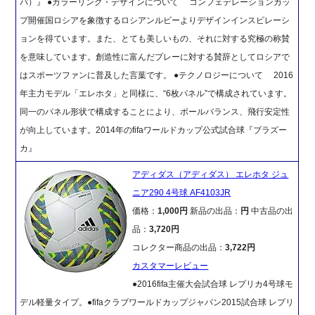
バ）』 ●カラーリング・デザインについて コンフェデレーションカッ
プ開催国ロシアを象徴するロシアンルビーよりデザインインスピレーシ
ョンを得ています。また、とても美しいもの、それに対する究極の称賛
を意味しています。創造性に富んだプレーに対する賛辞としてロシアで
はスポーツファンに普及した言葉です。 ●テクノロジーについて 2016
年主力モデル「エレホタ」と同様に、“6枚パネル”で構成されています。
同一のパネル形状で構成することにより、ボールバランス、飛行安定性
が向上しています。2014年のfifaワールドカップ公式試合球『ブラズー
カ』
アディダス（アディダス） エレホタ ジュ
ニア290 4号球 AF4103JR
価格：
1,000円
新品の出品：
円
中古品の出
品：
3,720円
コレクター商品の出品：
3,722円
カスタマーレビュー
●2016fifa主催大会試合球 レプリカ4号球モ
デル軽量タイプ。●fifaクラブワールドカップジャパン2015試合球 レプリ