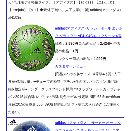
カ4号球モデル軽量タイプ。【アディダス】【adidas】【エレホタ】
【errejota】【slsl】◆素材:手縫い、人工皮革(pu製) adidas(アディダス)
af4103jr
adidas(アディダス) サッカーボール エレホ
タ グライダー AF4104G レイグリーン 4号
価格：
2,930円
新品の出品：
2,424円
中古
品の出品：
1円
コレクター商品の出品：
4,999円
カスタマーレビュー
[商品スペック]●サイズ : 4号球●材質 : 人工
皮革●製法 : 縫い●チューブの種類 : ブチル●生産国 : パキスタン[商品詳
細]●検定球●アンダーグラスプリント採用 fifaクラブワールドカップジャ
パン2015 試合球 レプリカ4号球 別色モデル 検定球 周囲:63.5cm~66cm
直径:20.5cm 重量:350~390g 砂防止バルブ ※空気の入れ過ぎにご注意く
ださい。
adidas（アディダス） サッカー ボール ク
ラブライセンス チェルシー 4号 ジュニア