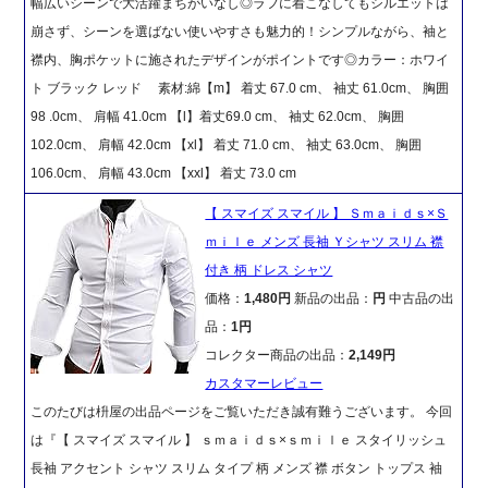
幅広いシーンで大活躍まちがいなし◎ラフに着こなしてもシルエットは
崩さず、シーンを選ばない使いやすさも魅力的！シンプルながら、袖と
襟内、胸ポケットに施されたデザインがポイントです◎カラー：ホワイ
ト ブラック レッド 素材:綿【m】 着丈 67.0 cm、 袖丈 61.0cm、 胸囲
98 .0cm、 肩幅 41.0cm 【l】着丈69.0 cm、 袖丈 62.0cm、 胸囲
102.0cm、 肩幅 42.0cm 【xl】 着丈 71.0 cm、 袖丈 63.0cm、 胸囲
106.0cm、 肩幅 43.0cm 【xxl】 着丈 73.0 cm
【 スマイズ スマイル 】 Ｓｍａｉｄｓ×Ｓ
ｍｉｌｅ メンズ 長袖 Ｙシャツ スリム 襟
付き 柄 ドレス シャツ
価格：
1,480円
新品の出品：
円
中古品の出
品：
1円
コレクター商品の出品：
2,149円
カスタマーレビュー
このたびは枡屋の出品ページをご覧いただき誠有難うございます。 今回
は『【 スマイズ スマイル 】 ｓｍａｉｄｓ×ｓｍｉｌｅ スタイリッシュ
長袖 アクセント シャツ スリム タイプ 柄 メンズ 襟 ボタン トップス 袖