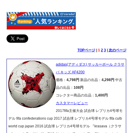
TOPページ
|
1
2
3
|
次のページ
adidas(アディダス) サッカーボール クラサ
バ キッズ AF4200
価格：
4,798円
新品の出品：
4,298円
中古
品の出品：
108円
コレクター商品の出品：
1,400円
カスタマーレビュー
2017fifa主催大会 試合球 レプリカ4号球モ
デル fifa confederations cup 2017 試合球 レプリカ4号球モデル fifa culb
world cup japan 2016 試合球 レプリカ4号球モデル 『krasava（クラサ