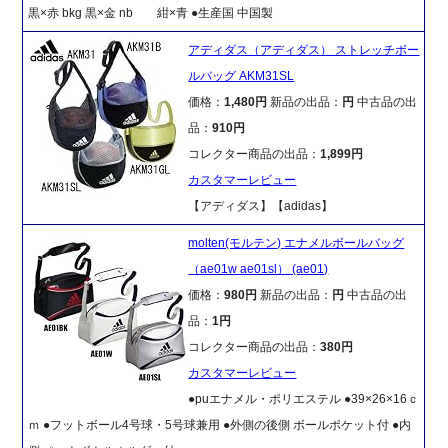
黒×赤 bkg 黒×金 nb 紺×青 ●生産国 中国製
アディダス（アディダス） ストレッチボー
ルバッグ AKM31SL
価格：
1,480円
新品の出品：
円
中古品の出
品：
910円
コレクター商品の出品：
1,899円
カスタマーレビュー
【アディダス】【adidas】
molten(モルテン) エナメルボールバッグ
（ae01w ae01sl） (ae01)
価格：
980円
新品の出品：
円
中古品の出
品：
1円
コレクター商品の出品：
380円
カスタマーレビュー
●puエナメル・ポリエステル ●39×26×16ｃ
ｍ ●フットボール4号球・5号球兼用 ●外側の後側 ボールポケット付 ●内