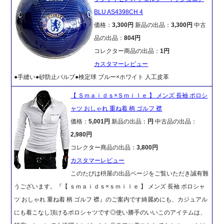
BLU AS4398CH 4
価格：
3,300円
新品の出品：
3,300円
中古
品の出品：
804円
コレクター商品の出品：
1円
カスタマーレビュー
●手縫い●砂防止バルブ●検定球 ブルー×ホワイト 人工皮革
【 Ｓｍａｉｄｓ×Ｓｍｉｌｅ 】 メンズ 長袖 ポロシ
ャツ おしゃれ 重ね着 柄 ゴルフ 襟
価格：
5,001円
新品の出品：
円
中古品の出品：
2,980円
コレクター商品の出品：
3,800円
カスタマーレビュー
このたびは枡屋の出品ページをご覧いただき誠有難
うございます。『【 ｓｍａｉｄｓ×ｓｍｉｌｅ 】 メンズ 長袖 ポロシャ
ツ おしゃれ 重ね着 柄 ゴルフ 襟』のご案内です綺麗めにも、カジュアル
にも着こなし頂けるポロシャツです◎使い勝手のいいこのアイテムは、